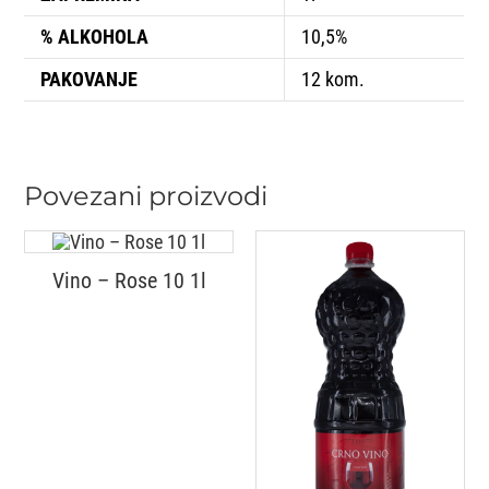
% ALKOHOLA
10,5%
PAKOVANJE
12 kom.
Povezani proizvodi
Vino – Rose 10 1l