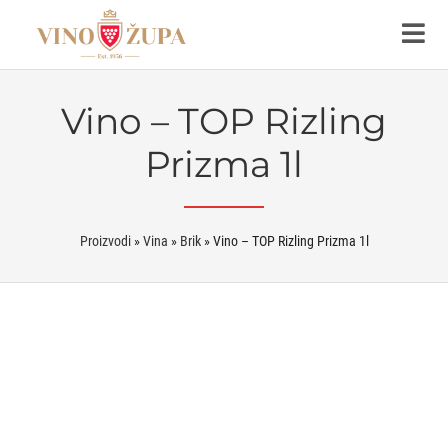
Vino – TOP Rizling
Prizma 1l
Proizvodi
»
Vina
»
Brik
»
Vino – TOP Rizling Prizma 1l