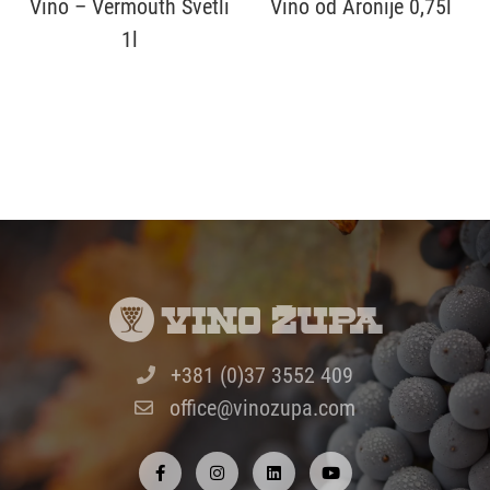
Vino – Vermouth Svetli
Vino od Aronije 0,75l
1l
+381 (0)37 3552 409
office@vinozupa.com