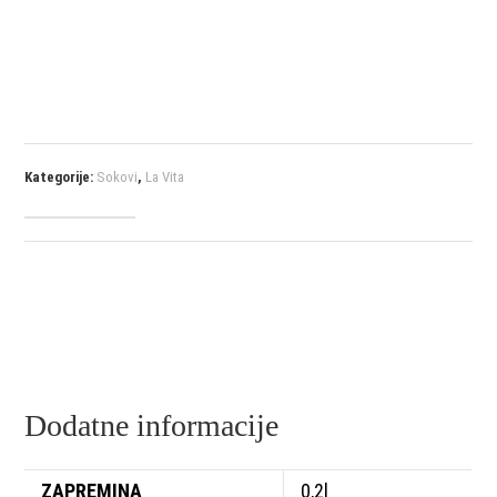
Kategorije:
Sokovi
,
La Vita
Dodatne informacije
ZAPREMINA
0,2l